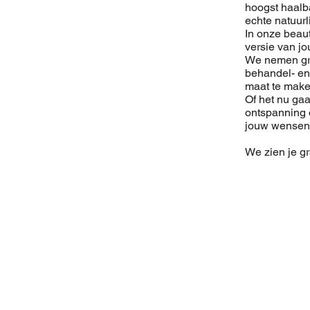
hoogst haalba
echte natuurl
In onze beau
versie van jo
We nemen gr
behandel- e
maat te make
Of het nu gaa
ontspanning 
jouw wensen 
We zien je gr