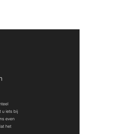
n
nteel
u iets bij
ons even
at het