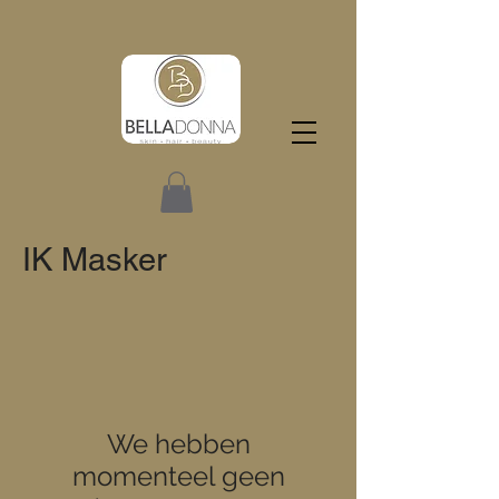
IK Masker
We hebben
momenteel geen