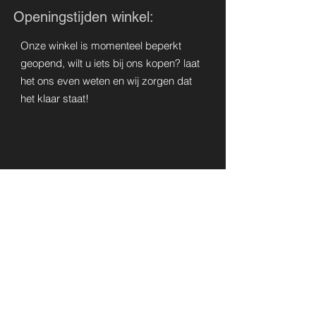
Openingstijden winkel:
Onze winkel is momenteel beperkt
geopend, wilt u iets bij ons kopen? laat
het ons even weten en wij zorgen dat
het klaar staat!
CONTACT
075-6215781
info@salonbelladonna.nl
Whatsapp ons op