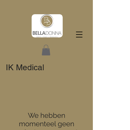
IK Medical
We hebben
momenteel geen