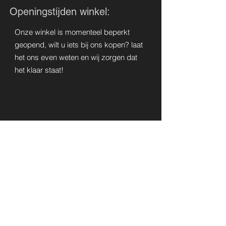
Openingstijden winkel:
Onze winkel is momenteel beperkt
geopend, wilt u iets bij ons kopen? laat
het ons even weten en wij zorgen dat
het klaar staat!
CONTACT
075-6215781
info@salonbelladonna.nl
Whatsapp ons op